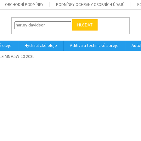
OBCHODNÍ PODMÍNKY
PODMÍNKY OCHRANY OSOBNÍCH ÚDAJŮ
K
HLEDAT
 oleje
Hydraulické oleje
Aditiva a technické spreje
Auto
LE MN9 5W-20 208L