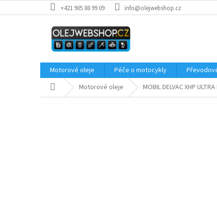
Přejít
+421 905 88 99 09
info@olejwebshop.cz
na
obsah
Motorové oleje
Péče o motocykly
Převodové
Domů
Motorové oleje
MOBIL DELVAC XHP ULTRA 