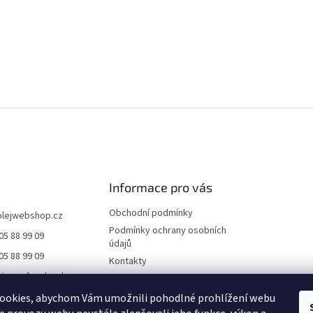
Informace pro vás
Obchodní podmínky
olejwebshop.cz
Podmínky ochrany osobních
05 88 99 09
údajů
05 88 99 09
Kontakty
//www.facebook.co
Dodání a platba
ile.php?id=6155552
Blog
ookies, abychom Vám umožnili pohodlné prohlížení webu
21