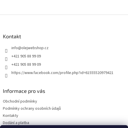
Z
á
p
a
Kontakt
t
info
@
olejwebshop.cz
í
+421 905 88 99 09
+421 905 88 99 09
https://www.facebook.com/profile.php?id=61555520979421
Informace pro vás
Obchodní podmínky
Podmínky ochrany osobních údajů
Kontakty
Dodání a platba