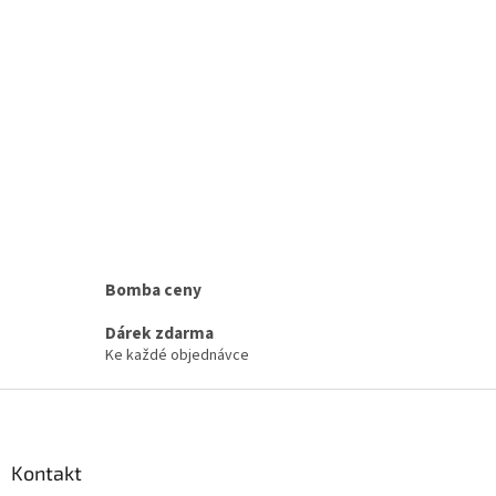
Bomba ceny
Dárek zdarma
Ke každé objednávce
Z
á
p
a
Kontakt