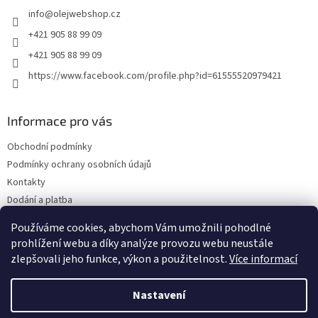
t
info
@
olejwebshop.cz
í
+421 905 88 99 09
+421 905 88 99 09
https://www.facebook.com/profile.php?id=61555520979421
Informace pro vás
Obchodní podmínky
Podmínky ochrany osobních údajů
Kontakty
Dodání a platba
Blog
Používáme cookies, abychom Vám umožnili pohodlné
Hodnocení obchodu
prohlížení webu a díky analýze provozu webu neustále
zlepšovali jeho funkce, výkon a použitelnost.
Více informací
Nastavení
Vytvořil Shoptet