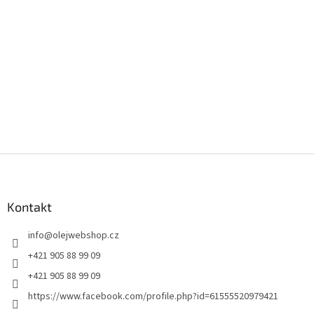
Z
á
p
a
Kontakt
t
info
@
olejwebshop.cz
í
+421 905 88 99 09
+421 905 88 99 09
https://www.facebook.com/profile.php?id=61555520979421