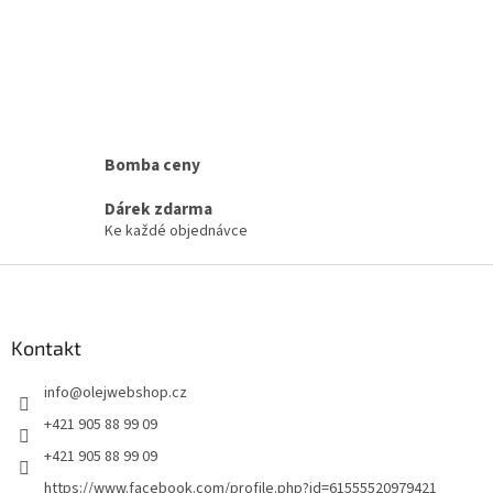
Bomba ceny
Dárek zdarma
Ke každé objednávce
Z
á
p
a
Kontakt
t
info
@
olejwebshop.cz
í
+421 905 88 99 09
+421 905 88 99 09
https://www.facebook.com/profile.php?id=61555520979421