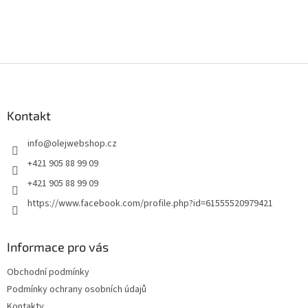
Z
á
p
a
Kontakt
t
info
@
olejwebshop.cz
í
+421 905 88 99 09
+421 905 88 99 09
https://www.facebook.com/profile.php?id=61555520979421
Informace pro vás
Obchodní podmínky
Podmínky ochrany osobních údajů
Kontakty