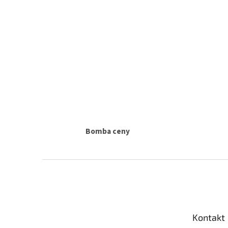
Bomba ceny
Z
á
p
a
t
Kontakt
í