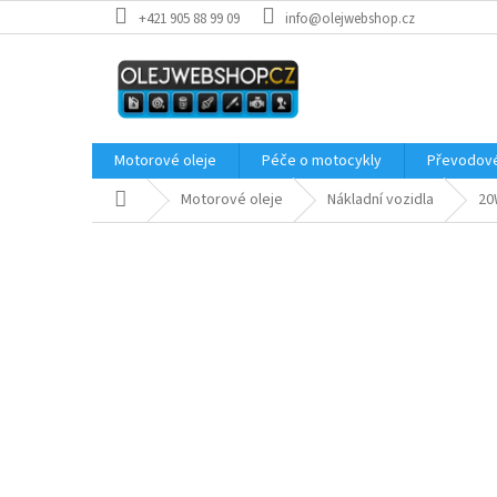
Přejít
+421 905 88 99 09
info@olejwebshop.cz
na
obsah
Motorové oleje
Péče o motocykly
Převodové
Domů
Motorové oleje
Nákladní vozidla
20