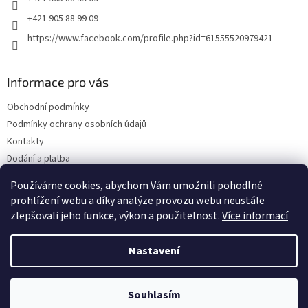
+421 905 88 99 09
https://www.facebook.com/profile.php?id=61555520979421
Informace pro vás
Obchodní podmínky
Podmínky ochrany osobních údajů
Kontakty
Dodání a platba
Blog
Používáme cookies, abychom Vám umožnili pohodlné
Hodnocení obchodu
prohlížení webu a díky analýze provozu webu neustále
zlepšovali jeho funkce, výkon a použitelnost.
Více informací
Nastavení
Vytvořil Shoptet
Souhlasím
Copyright 2026
Olejwebshop.cz
. Všechna práva vyhrazena.