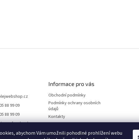
Informace pro vás
Obchodní podmínky
olejwebshop.cz
Podmínky ochrany osobních
05 88 99 09
údajů
05 88 99 09
Kontakty
//www.facebook.co
Dodání a platba
ile.php?id=6155552
Blog
ookies, abychom Vám umožnili pohodlné prohlížení webu
21