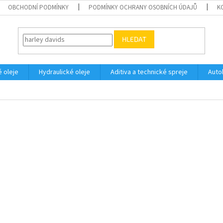
OBCHODNÍ PODMÍNKY
PODMÍNKY OCHRANY OSOBNÍCH ÚDAJŮ
K
HLEDAT
 oleje
Hydraulické oleje
Aditiva a technické spreje
Auto