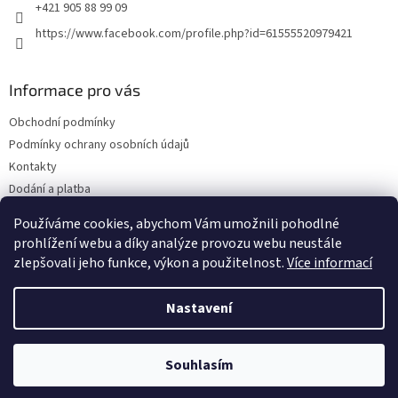
+421 905 88 99 09
https://www.facebook.com/profile.php?id=61555520979421
Informace pro vás
Obchodní podmínky
Podmínky ochrany osobních údajů
Kontakty
Dodání a platba
Blog
Používáme cookies, abychom Vám umožnili pohodlné
Hodnocení obchodu
prohlížení webu a díky analýze provozu webu neustále
zlepšovali jeho funkce, výkon a použitelnost.
Více informací
Nastavení
Vytvořil Shoptet
Souhlasím
Copyright 2026
Olejwebshop.cz
. Všechna práva vyhrazena.