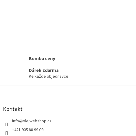
Bomba ceny
Dárek zdarma
Ke každé objednávce
Z
á
p
a
Kontakt
t
info
@
olejwebshop.cz
í
+421 905 88 99 09