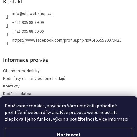
a
Kontakt
t
info
@
olejwebshop.cz
í
+421 905 88 99 09
+421 905 88 99 09
https://www.facebook.com/profile.php?id=61555520979421
Informace pro vás
Obchodní podmínky
Podmínky ochrany osobních údajů
Kontakty
Dodání a platba
Blog
Používáme cookies, abychom Vám umožnili pohodlné
Hodnocení obchodu
prohlížení webu a díky analýze provozu webu neustále
zlepšovali jeho funkce, výkon a použitelnost.
Více informací
Nastavení
Vytvořil Shoptet