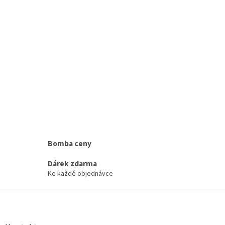
Bomba ceny
Dárek zdarma
Ke každé objednávce
Z
á
p