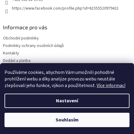
https://www.facebook.com/profile.php?id=61555520979421
Informace pro vás
Obchodní podmínky
Podmínky ochrany osobních údajů
Kontakty
Dodání a platba
Blog
Používáme cookies, abychom Vám umožnili pohodlné
Hodnocení obchodu
prohlížení webu a díky analýze provozu webu neustále
zlepšovali jeho funkce, výkon a použitelnost.
Více informací
Nastavení
Vytvořil Shoptet
Souhlasím
Copyright 2026
Olejwebshop.cz
. Všechna práva vyhrazena.