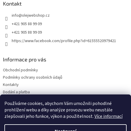
a
Kontakt
t
info
@
olejwebshop.cz
í
+421 905 88 99 09
+421 905 88 99 09
https://www.facebook.com/profile.php?id=61555520979421
Informace pro vás
Obchodní podmínky
Podmínky ochrany osobních údajů
Kontakty
Dodání a platba
Blog
Používáme cookies, abychom Vám umožnili pohodlné
Hodnocení obchodu
prohlížení webu a díky analýze provozu webu neustále
zlepšovali jeho funkce, výkon a použitelnost.
Více informací