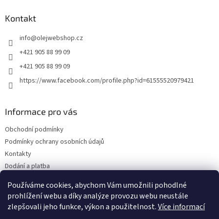
p
a
Kontakt
t
info
@
olejwebshop.cz
í
+421 905 88 99 09
+421 905 88 99 09
https://www.facebook.com/profile.php?id=61555520979421
Informace pro vás
Obchodní podmínky
Podmínky ochrany osobních údajů
Kontakty
Dodání a platba
Blog
Používáme cookies, abychom Vám umožnili pohodlné
Hodnocení obchodu
prohlížení webu a díky analýze provozu webu neustále
zlepšovali jeho funkce, výkon a použitelnost.
Více informací