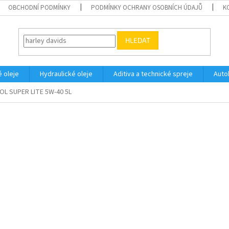
OBCHODNÍ PODMÍNKY
PODMÍNKY OCHRANY OSOBNÍCH ÚDAJŮ
K
HLEDAT
 oleje
Hydraulické oleje
Aditiva a technické spreje
Auto
OL SUPER LITE 5W-40 5L