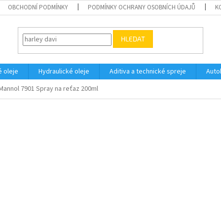
OBCHODNÍ PODMÍNKY
PODMÍNKY OCHRANY OSOBNÍCH ÚDAJŮ
K
HLEDAT
 oleje
Hydraulické oleje
Aditiva a technické spreje
Auto
Mannol 7901 Spray na reťaz 200ml