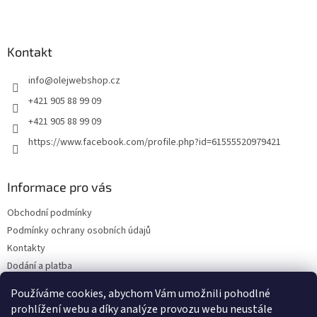
Z
á
p
a
Kontakt
t
info
@
olejwebshop.cz
í
+421 905 88 99 09
+421 905 88 99 09
https://www.facebook.com/profile.php?id=61555520979421
Informace pro vás
Obchodní podmínky
Podmínky ochrany osobních údajů
Kontakty
Dodání a platba
Blog
Používáme cookies, abychom Vám umožnili pohodlné
Hodnocení obchodu
prohlížení webu a díky analýze provozu webu neustále