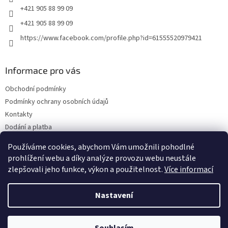
+421 905 88 99 09
+421 905 88 99 09
https://www.facebook.com/profile.php?id=61555520979421
Informace pro vás
Obchodní podmínky
Podmínky ochrany osobních údajů
Kontakty
Dodání a platba
Blog
Používáme cookies, abychom Vám umožnili pohodlné
Hodnocení obchodu
prohlížení webu a díky analýze provozu webu neustále
zlepšovali jeho funkce, výkon a použitelnost.
Více informací
Nastavení
Vytvořil Shoptet