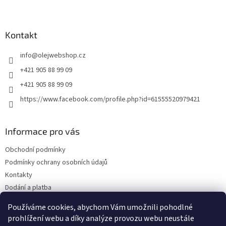
Z
á
p
a
Kontakt
t
info
@
olejwebshop.cz
í
+421 905 88 99 09
+421 905 88 99 09
https://www.facebook.com/profile.php?id=61555520979421
Informace pro vás
Obchodní podmínky
Podmínky ochrany osobních údajů
Kontakty
Dodání a platba
Blog
Používáme cookies, abychom Vám umožnili pohodlné
Hodnocení obchodu
prohlížení webu a díky analýze provozu webu neustále