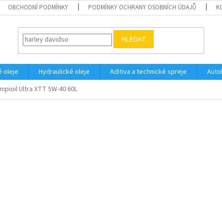
OBCHODNÍ PODMÍNKY
PODMÍNKY OCHRANY OSOBNÍCH ÚDAJŮ
K
HLEDAT
 oleje
Hydraulické oleje
Aditiva a technické spreje
Auto
mpioil Ultra XTT 5W-40 60L