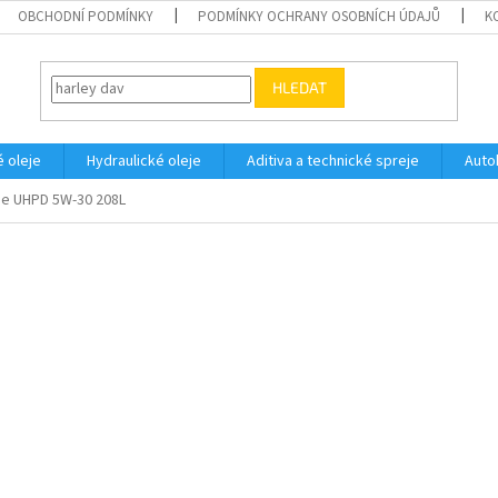
OBCHODNÍ PODMÍNKY
PODMÍNKY OCHRANY OSOBNÍCH ÚDAJŮ
K
HLEDAT
 oleje
Hydraulické oleje
Aditiva a technické spreje
Auto
ue UHPD 5W-30 208L