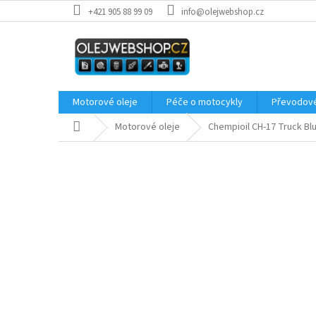
Přejít
+421 905 88 99 09
info@olejwebshop.cz
na
obsah
Motorové oleje
Péče o motocykly
Převodové
Domů
Motorové oleje
Chempioil CH-17 Truck Bl