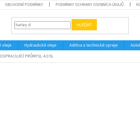
OBCHODNÍ PODMÍNKY
PODMÍNKY OCHRANY OSOBNÍCH ÚDAJŮ
K
HLEDAT
 oleje
Hydraulické oleje
Aditiva a technické spreje
Auto
SPRACUJÍCÍ PRŮMYSL 4.0 5L