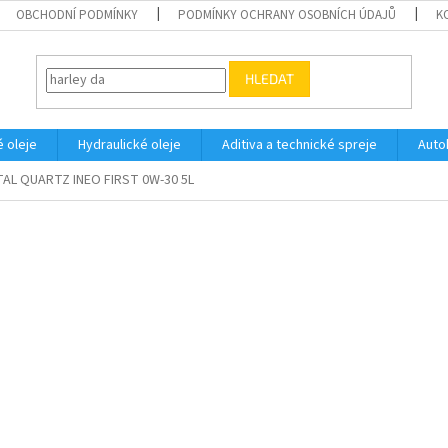
OBCHODNÍ PODMÍNKY
PODMÍNKY OCHRANY OSOBNÍCH ÚDAJŮ
K
HLEDAT
 oleje
Hydraulické oleje
Aditiva a technické spreje
Auto
AL QUARTZ INEO FIRST 0W-30 5L