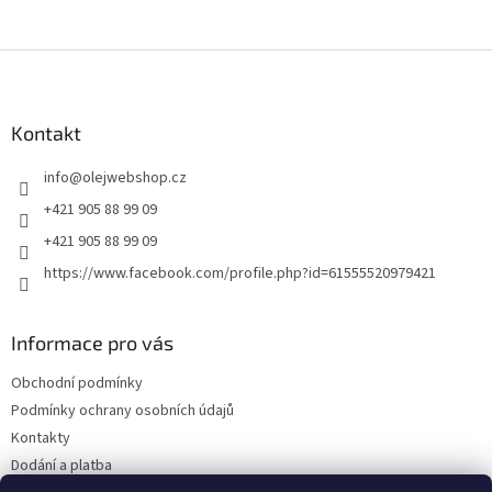
Z
á
p
a
Kontakt
t
info
@
olejwebshop.cz
í
+421 905 88 99 09
+421 905 88 99 09
https://www.facebook.com/profile.php?id=61555520979421
Informace pro vás
Obchodní podmínky
Podmínky ochrany osobních údajů
Kontakty
Dodání a platba