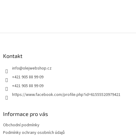
Z
á
p
a
Kontakt
t
info
@
olejwebshop.cz
í
+421 905 88 99 09
+421 905 88 99 09
https://www.facebook.com/profile.php?id=61555520979421
Informace pro vás
Obchodní podmínky
Podmínky ochrany osobních údajů