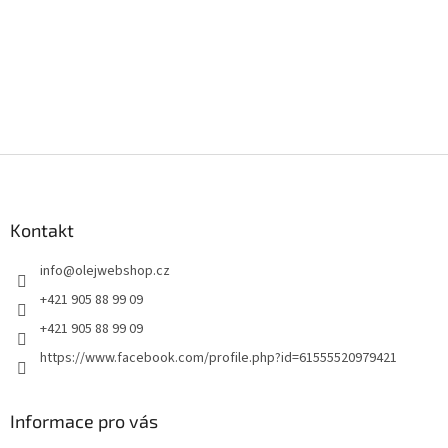
Z
á
p
a
Kontakt
t
info
@
olejwebshop.cz
í
+421 905 88 99 09
+421 905 88 99 09
https://www.facebook.com/profile.php?id=61555520979421
Informace pro vás