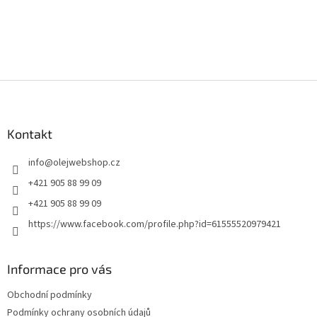
Z
á
p
a
Kontakt
t
info
@
olejwebshop.cz
í
+421 905 88 99 09
+421 905 88 99 09
https://www.facebook.com/profile.php?id=61555520979421
Informace pro vás
Obchodní podmínky
Podmínky ochrany osobních údajů