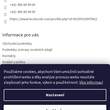
+421 905 88 99 09
+421 905 88 99 09
https://www.facebook.com/profile.php?id=61555520979421
Informace pro vás
Obchodní podmínky
Podmínky ochrany osobních údajů
Kontakty
Dodání a platba
Blog
Používáme cookies, abychom Vám umožnili pohodlné
Hodnocení obchodu
prohlížení webu a díky analýze provozu webu neustále
zlepšovali jeho funkce, výkon a použitelnost.
Více informací
Nastavení
Vytvořil Shoptet