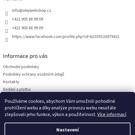
t
info
@
olejwebshop.cz
í
+421 905 88 99 09
+421 905 88 99 09
https://www.facebook.com/profile.php?id=61555520979421
Informace pro vás
Obchodní podmínky
Podmínky ochrany osobních údajů
Kontakty
Dodání a platba
Blog
Používáme cookies, abychom Vám umožnili pohodlné
Hodnocení obchodu
prohlížení webu a díky analýze provozu webu neustále
zlepšovali jeho funkce, výkon a použitelnost.
Více informací
Nastavení
Vytvořil Shoptet