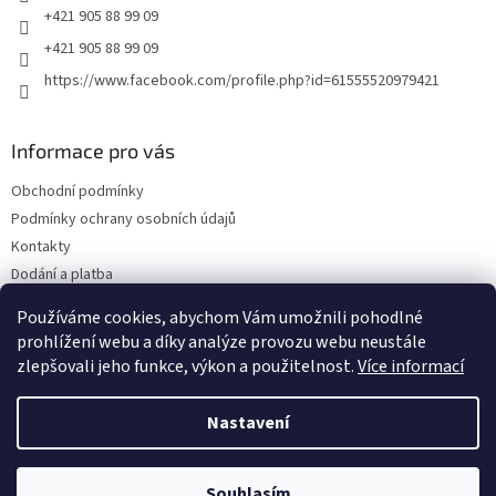
+421 905 88 99 09
+421 905 88 99 09
https://www.facebook.com/profile.php?id=61555520979421
Informace pro vás
Obchodní podmínky
Podmínky ochrany osobních údajů
Kontakty
Dodání a platba
Blog
Používáme cookies, abychom Vám umožnili pohodlné
Hodnocení obchodu
prohlížení webu a díky analýze provozu webu neustále
zlepšovali jeho funkce, výkon a použitelnost.
Více informací
Nastavení
Vytvořil Shoptet
Souhlasím
Copyright 2026
Olejwebshop.cz
. Všechna práva vyhrazena.