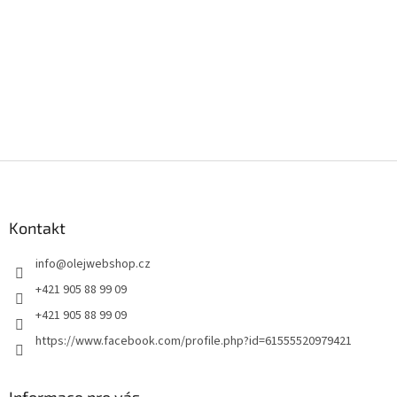
Z
á
p
a
Kontakt
t
info
@
olejwebshop.cz
í
+421 905 88 99 09
+421 905 88 99 09
https://www.facebook.com/profile.php?id=61555520979421
Informace pro vás