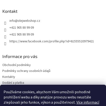
á
p
a
Kontakt
t
info
@
olejwebshop.cz
í
+421 905 88 99 09
+421 905 88 99 09
https://www.facebook.com/profile.php?id=61555520979421
Informace pro vás
Obchodní podmínky
Podmínky ochrany osobních údajů
Kontakty
Dodání a platba
Blog
Používáme cookies, abychom Vám umožnili pohodlné
Hodnocení obchodu
prohlížení webu a díky analýze provozu webu neustále
zlepšovali jeho funkce, výkon a použitelnost.
Více informací