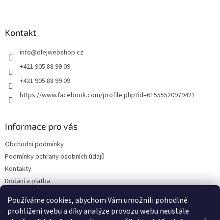
á
p
a
Kontakt
t
info
@
olejwebshop.cz
í
+421 905 88 99 09
+421 905 88 99 09
https://www.facebook.com/profile.php?id=61555520979421
Informace pro vás
Obchodní podmínky
Podmínky ochrany osobních údajů
Kontakty
Dodání a platba
Blog
Používáme cookies, abychom Vám umožnili pohodlné
Hodnocení obchodu
prohlížení webu a díky analýze provozu webu neustále