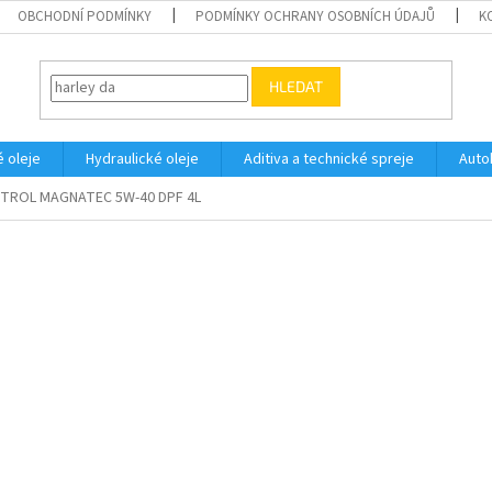
OBCHODNÍ PODMÍNKY
PODMÍNKY OCHRANY OSOBNÍCH ÚDAJŮ
K
HLEDAT
 oleje
Hydraulické oleje
Aditiva a technické spreje
Auto
TROL MAGNATEC 5W-40 DPF 4L