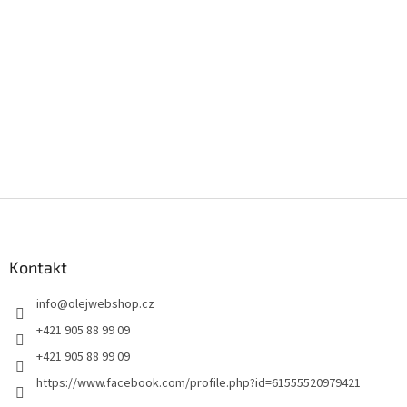
Z
á
p
a
Kontakt
t
info
@
olejwebshop.cz
í
+421 905 88 99 09
+421 905 88 99 09
https://www.facebook.com/profile.php?id=61555520979421