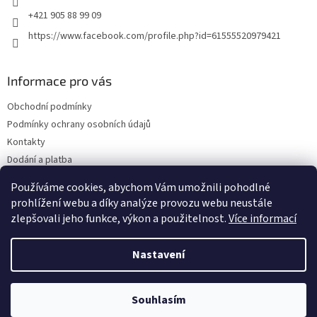
+421 905 88 99 09
https://www.facebook.com/profile.php?id=61555520979421
Informace pro vás
Obchodní podmínky
Podmínky ochrany osobních údajů
Kontakty
Dodání a platba
Blog
Používáme cookies, abychom Vám umožnili pohodlné
Hodnocení obchodu
prohlížení webu a díky analýze provozu webu neustále
zlepšovali jeho funkce, výkon a použitelnost.
Více informací
Nastavení
Vytvořil Shoptet
Souhlasím
Copyright 2026
Olejwebshop.cz
. Všechna práva vyhrazena.