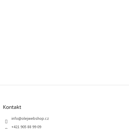
Z
á
p
a
Kontakt
t
info
@
olejwebshop.cz
í
+421 905 88 99 09