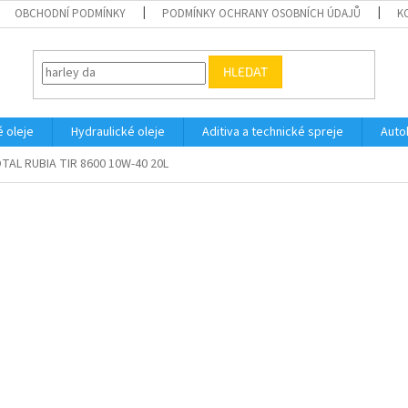
OBCHODNÍ PODMÍNKY
PODMÍNKY OCHRANY OSOBNÍCH ÚDAJŮ
K
HLEDAT
 oleje
Hydraulické oleje
Aditiva a technické spreje
Auto
TAL RUBIA TIR 8600 10W-40 20L