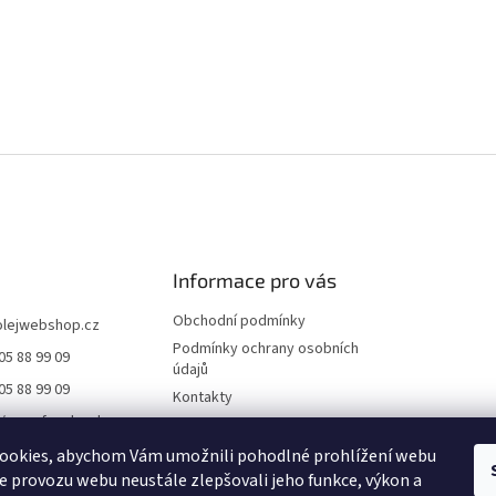
Informace pro vás
Obchodní podmínky
olejwebshop.cz
Podmínky ochrany osobních
05 88 99 09
údajů
05 88 99 09
Kontakty
//www.facebook.co
Dodání a platba
ile.php?id=6155552
Blog
ookies, abychom Vám umožnili pohodlné prohlížení webu
21
ze provozu webu neustále zlepšovali jeho funkce, výkon a
Hodnocení obchodu