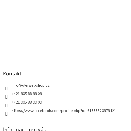
Z
á
p
a
Kontakt
t
info
@
olejwebshop.cz
í
+421 905 88 99 09
+421 905 88 99 09
https://www.facebook.com/profile.php?id=61555520979421
Informace pro vás