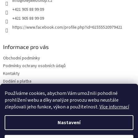
info
@
olejwebshop.cz
í
+421 905 88 99 09
+421 905 88 99 09
https://www.facebook.com/profile.php?id=61555520979421
Informace pro vás
Obchodní podmínky
Podmínky ochrany osobních údajů
Kontakty
Dodání a platba
Blog
Používáme cookies, abychom Vám umožnili pohodlné
Hodnocení obchodu
prohlížení webu a díky analýze provozu webu neustále
zlepšovali jeho funkce, výkon a použitelnost.
Více informací
Nastavení
Vytvořil Shoptet