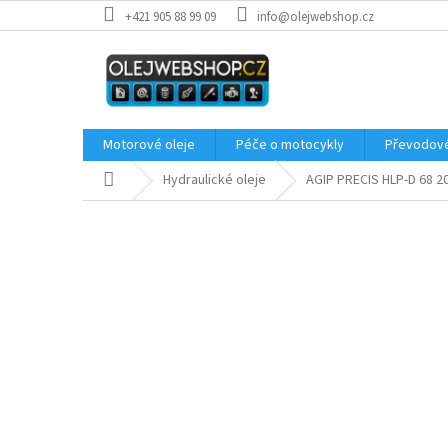
Přejít
+421 905 88 99 09
info@olejwebshop.cz
na
obsah
Motorové oleje
Péče o motocykly
Převodové
Domů
Hydraulické oleje
AGIP PRECIS HLP-D 68 2