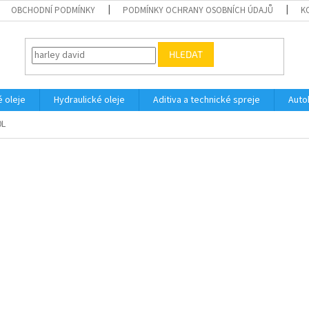
OBCHODNÍ PODMÍNKY
PODMÍNKY OCHRANY OSOBNÍCH ÚDAJŮ
K
HLEDAT
 oleje
Hydraulické oleje
Aditiva a technické spreje
Auto
0L