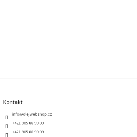
Z
á
p
a
Kontakt
t
info
@
olejwebshop.cz
í
+421 905 88 99 09
+421 905 88 99 09