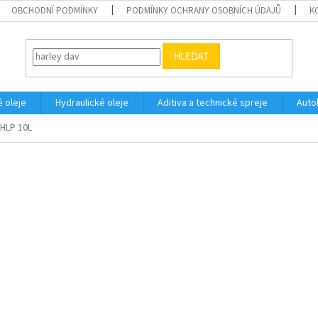
OBCHODNÍ PODMÍNKY
PODMÍNKY OCHRANY OSOBNÍCH ÚDAJŮ
K
HLEDAT
 oleje
Hydraulické oleje
Aditiva a technické spreje
Auto
 HLP 10L