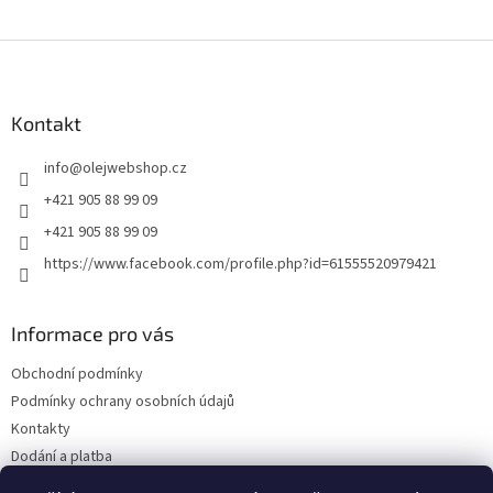
Z
á
p
a
Kontakt
t
info
@
olejwebshop.cz
í
+421 905 88 99 09
+421 905 88 99 09
https://www.facebook.com/profile.php?id=61555520979421
Informace pro vás
Obchodní podmínky
Podmínky ochrany osobních údajů
Kontakty
Dodání a platba
Blog