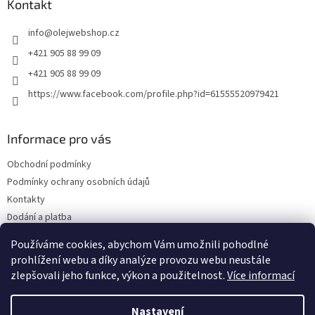
a
Kontakt
t
info
@
olejwebshop.cz
í
+421 905 88 99 09
+421 905 88 99 09
https://www.facebook.com/profile.php?id=61555520979421
Informace pro vás
Obchodní podmínky
Podmínky ochrany osobních údajů
Kontakty
Dodání a platba
Blog
Používáme cookies, abychom Vám umožnili pohodlné
Hodnocení obchodu
prohlížení webu a díky analýze provozu webu neustále
zlepšovali jeho funkce, výkon a použitelnost.
Více informací
Nastavení