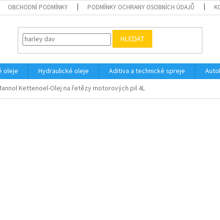
OBCHODNÍ PODMÍNKY
PODMÍNKY OCHRANY OSOBNÍCH ÚDAJŮ
K
HLEDAT
 oleje
Hydraulické oleje
Aditiva a technické spreje
Auto
annol Kettenoel-Olej na řetězy motorových pil 4L