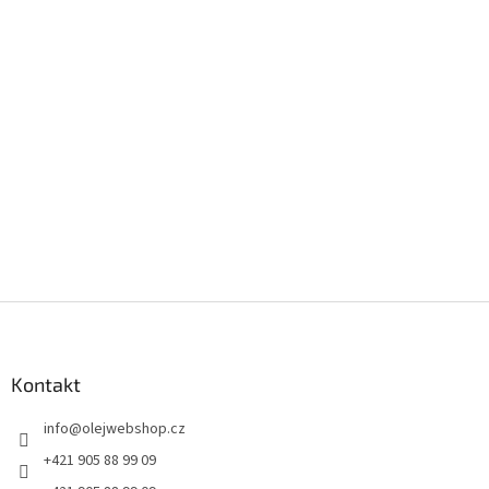
Z
á
p
a
Kontakt
t
info
@
olejwebshop.cz
í
+421 905 88 99 09