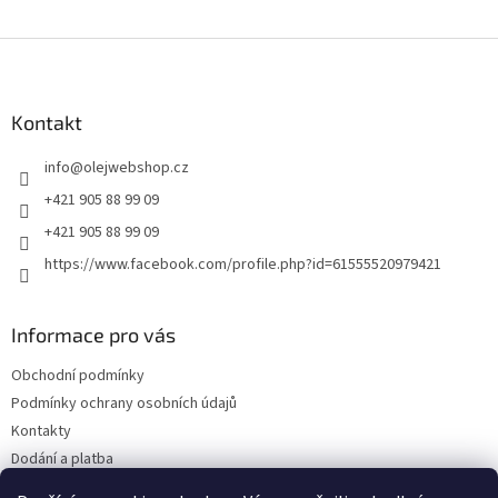
Z
á
p
a
Kontakt
t
info
@
olejwebshop.cz
í
+421 905 88 99 09
+421 905 88 99 09
https://www.facebook.com/profile.php?id=61555520979421
Informace pro vás
Obchodní podmínky
Podmínky ochrany osobních údajů
Kontakty
Dodání a platba
Blog