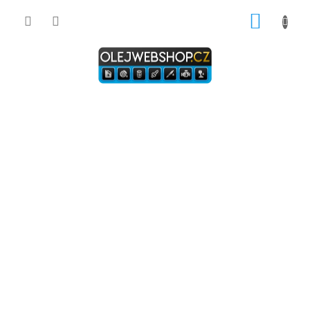
Přejít
NÁKUP
na
obsah
KOŠÍK