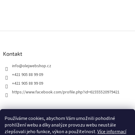
Z
á
p
a
Kontakt
t
info
@
olejwebshop.cz
í
+421 905 88 99 09
+421 905 88 99 09
https://www.facebook.com/profile.php?id=61555520979421
Informace pro vás
Používáme cookies, abychom Vám umožnili pohodlné
Obchodní podmínky
prohlížení webu a díky analýze provozu webu neustále
Podmínky ochrany osobních údajů
zlepšovali jeho funkce, výkon a použitelnost.
Více informací