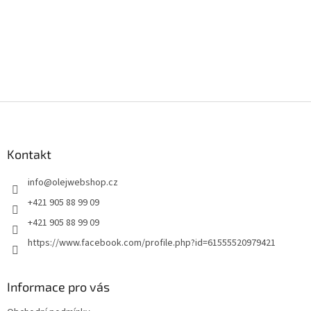
Z
á
p
a
Kontakt
t
info
@
olejwebshop.cz
í
+421 905 88 99 09
+421 905 88 99 09
https://www.facebook.com/profile.php?id=61555520979421
Informace pro vás