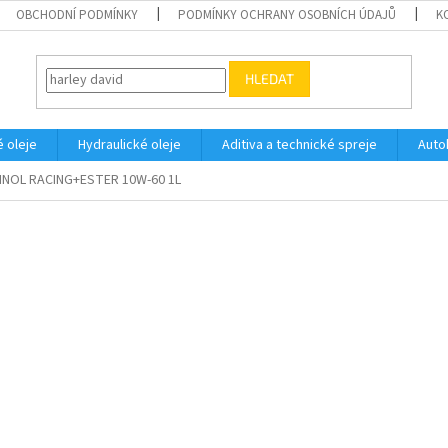
OBCHODNÍ PODMÍNKY
PODMÍNKY OCHRANY OSOBNÍCH ÚDAJŮ
K
HLEDAT
 oleje
Hydraulické oleje
Aditiva a technické spreje
Auto
NOL RACING+ESTER 10W-60 1L